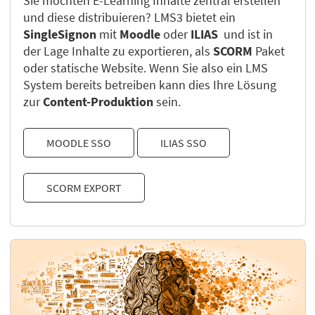
Sie möchten E-Learning Inhalte zentral erstellen
und diese distribuieren? LMS3 bietet ein
SingleSignon
mit
Moodle
oder
ILIAS
und ist in
der Lage Inhalte zu exportieren, als
SCORM
Paket
oder statische Website. Wenn Sie also ein LMS
System bereits betreiben kann dies Ihre Lösung
zur
Content-Produktion
sein.
MOODLE SSO
ILIAS SSO
SCORM EXPORT