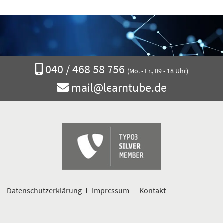
Rufen
040 / 468 58 756
(Mo. - Fr., 09 - 18 Uhr)
Sie
Schreiben
mail@learntube.de
uns
Sie
an
eine
E-
Mail
Datenschutzerklärung
Impressum
Kontakt